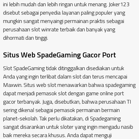
ini lebih mudah dan lebih ringan untuk menang. Joker123
disebut sebagai penyedia layanan paling populer yang
mungkin sangat menyaingi permainan praktis sebagai
perusahaan slot winrate terbaik dan banyak yang
dihormati dan tinggi.
Situs Web SpadeGaming Gacor Port
Slot SpadeGaming tidak ditinggalkan disediakan untuk
Anda yang ingin terlibat dalam slot dan terus mencapai
Maxwin. Situs web slot menawarkan bahwa spadegaming
dapat menjadi pemasok slot dengan game online port
gacor terbanyak. Juga, disebutkan, bahwa perusahaan TI
sering dikenal sebagai pemasok permainan bermain
planet-sekolah. Tak perlu dikatakan, di Spadegaming
sangat disarankan untuk sloter yang ingin mengadu nasib
baik mereka secara khusus. Anda dapat menguji