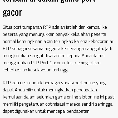
gacor
Situs port tumpahan RTP adalah istilah dari kembali ke
peserta yang menunjukkan banyak kekalahan peserta
normal kemungkinan akan terungkap karena kebocoran air
RTP sebagai sesama anggota kemenangan anggota. Jadi
mungkin akan sangat disarankan kepada Anda dalam
menggunakan RTP Port Gacor untuk meningkatkan
keberhasilan kesuksesan tertinggi.
RTP ada di sini untuk berbagai variasi port online yang
dapat Anda pilih untuk meningkatkan pendapatan.
Kemuliaan dalam sejumlah game online slot online ini pasti
memiliki pengetahuan optimisasi mereka sendiri sehingga
dapat digunakan untuk mencapai pendapatan.