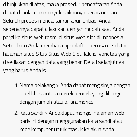
ditunjukkan di atas, maka prosedur pendaftaran Anda
dapat dimulai dan menyelesaikannya secara instan.
Seluruh proses mendaftarkan akun pribadi Anda
sebenarnya dapat dilakukan dengan mudah saat Anda
pergi ke situs web resmi di situs web slot di Indonesia.
Setelah itu Anda membaca opsi daftar periksa di sekitar
halaman situs Situs Situs Web Slot, lalu isi varietas yang
disediakan dengan data yang benar. Detail selanjutnya
yang harus Anda isi.
Nama belakang > Anda dapat mengisinya dengan
label khas antara merek pendek yang dibangun
dengan jumlah atau alfanumerics
Kata sandi > Anda dapat mengisi halaman web
baris ini dengan menggunakan kata sandi atau
kode komputer untuk masuk ke akun Anda