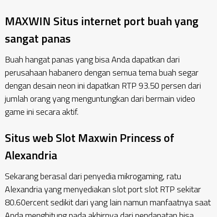
MAXWIN Situs internet port buah yang
sangat panas
Buah hangat panas yang bisa Anda dapatkan dari
perusahaan habanero dengan semua tema buah segar
dengan desain neon ini dapatkan RTP 93.50 persen dari
jumlah orang yang menguntungkan dari bermain video
game ini secara aktif.
Situs web Slot Maxwin Princess of
Alexandria
Sekarang berasal dari penyedia mikrogaming, ratu
Alexandria yang menyediakan slot port slot RTP sekitar
80.60ercent sedikit dari yang lain namun manfaatnya saat
Anda menghitung pada akhirnya dari pendapatan bisa