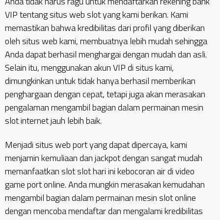
Anda tidak harus ragu untuk mendaftarkan rekening bank
VIP tentang situs web slot yang kami berikan. Kami
memastikan bahwa kredibilitas dari profil yang diberikan
oleh situs web kami, membuatnya lebih mudah sehingga
Anda dapat berhasil menghargai dengan mudah dan asli.
Selain itu, menggunakan akun VIP di situs kami,
dimungkinkan untuk tidak hanya berhasil memberikan
penghargaan dengan cepat, tetapi juga akan merasakan
pengalaman mengambil bagian dalam permainan mesin
slot internet jauh lebih baik.
Menjadi situs web port yang dapat dipercaya, kami
menjamin kemuliaan dan jackpot dengan sangat mudah
memanfaatkan slot slot hari ini kebocoran air di video
game port online. Anda mungkin merasakan kemudahan
mengambil bagian dalam permainan mesin slot online
dengan mencoba mendaftar dan mengalami kredibilitas