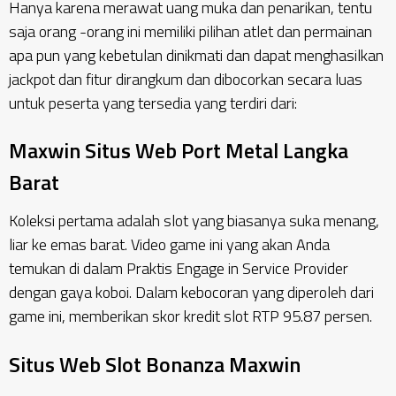
Hanya karena merawat uang muka dan penarikan, tentu
saja orang -orang ini memiliki pilihan atlet dan permainan
apa pun yang kebetulan dinikmati dan dapat menghasilkan
jackpot dan fitur dirangkum dan dibocorkan secara luas
untuk peserta yang tersedia yang terdiri dari:
Maxwin Situs Web Port Metal Langka
Barat
Koleksi pertama adalah slot yang biasanya suka menang,
liar ke emas barat. Video game ini yang akan Anda
temukan di dalam Praktis Engage in Service Provider
dengan gaya koboi. Dalam kebocoran yang diperoleh dari
game ini, memberikan skor kredit slot RTP 95.87 persen.
Situs Web Slot Bonanza Maxwin