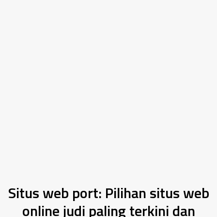
Situs web port: Pilihan situs web
online judi paling terkini dan