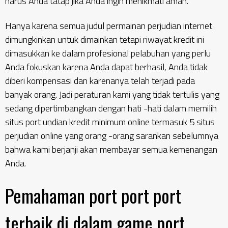
harus Anda tatap jika Anda ingin menikmati aman.
Hanya karena semua judul permainan perjudian internet
dimungkinkan untuk dimainkan tetapi riwayat kredit ini
dimasukkan ke dalam profesional pelabuhan yang perlu
Anda fokuskan karena Anda dapat berhasil, Anda tidak
diberi kompensasi dan karenanya telah terjadi pada
banyak orang. Jadi peraturan kami yang tidak tertulis yang
sedang dipertimbangkan dengan hati -hati dalam memilih
situs port undian kredit minimum online termasuk 5 situs
perjudian online yang orang -orang sarankan sebelumnya
bahwa kami berjanji akan membayar semua kemenangan
Anda.
Pemahaman port port port
terbaik di dalam game port