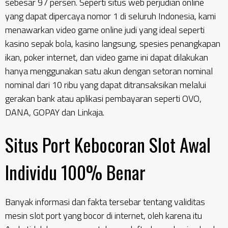
sebesar 97 persen. Seperti situs web perjudian online
yang dapat dipercaya nomor 1 di seluruh Indonesia, kami
menawarkan video game online judi yang ideal seperti
kasino sepak bola, kasino langsung, spesies penangkapan
ikan, poker internet, dan video game ini dapat dilakukan
hanya menggunakan satu akun dengan setoran nominal
nominal dari 10 ribu yang dapat ditransaksikan melalui
gerakan bank atau aplikasi pembayaran seperti OVO,
DANA, GOPAY dan Linkaja.
Situs Port Kebocoran Slot Awal
Individu 100% Benar
Banyak informasi dan fakta tersebar tentang validitas
mesin slot port yang bocor di internet, oleh karena itu