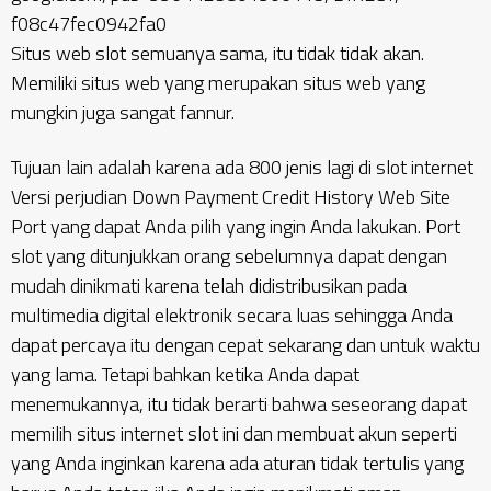
f08c47fec0942fa0
Situs web slot semuanya sama, itu tidak tidak akan.
Memiliki situs web yang merupakan situs web yang
mungkin juga sangat fannur.
Tujuan lain adalah karena ada 800 jenis lagi di slot internet
Versi perjudian Down Payment Credit History Web Site
Port yang dapat Anda pilih yang ingin Anda lakukan. Port
slot yang ditunjukkan orang sebelumnya dapat dengan
mudah dinikmati karena telah didistribusikan pada
multimedia digital elektronik secara luas sehingga Anda
dapat percaya itu dengan cepat sekarang dan untuk waktu
yang lama. Tetapi bahkan ketika Anda dapat
menemukannya, itu tidak berarti bahwa seseorang dapat
memilih situs internet slot ini dan membuat akun seperti
yang Anda inginkan karena ada aturan tidak tertulis yang